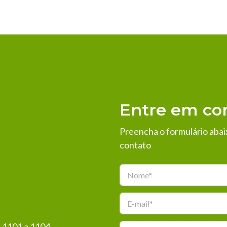
Entre em co
Preencha o formulário abai
contato
N
M
o
e
m
n
E
e
s
-
*
a
s 1101 a 1104
m